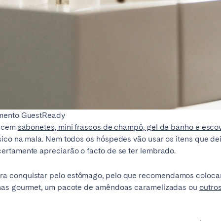
tmento GuestReady
recem
sabonetes, mini frascos de champô, gel de banho e esco
ico na mala. Nem todos os hóspedes vão usar os itens que dei
ertamente apreciarão o facto de se ter lembrado.
Selecionar idioma
Fechar
a conquistar pelo estômago, pelo que recomendamos colocar 
chas gourmet, um pacote de amêndoas caramelizadas ou
outro
English