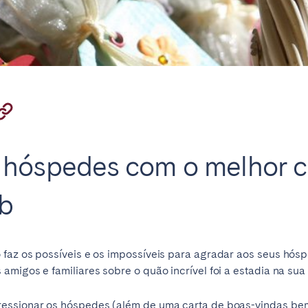
localização
tions available for your selected service and
lish and try again.
 hóspedes com o melhor c
nb
Contacte-nos
 faz os possíveis e os impossíveis para agradar aos seus hós
 amigos e familiares sobre o quão
incrível foi a estadia na sua
ressionar os hóspedes (além de uma carta de boas-vindas be