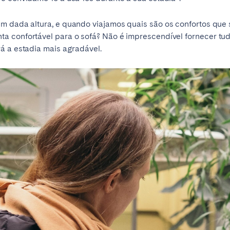
m dada altura, e quando viajamos quais são os confortos que 
a confortável para o sofá? Não é imprescendível fornecer tu
á a estadia mais agradável.