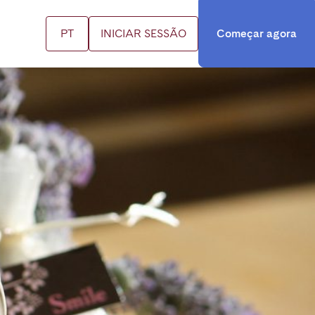
PT
INICIAR SESSÃO
Começar agora
IS
ços e serviços
ntacte-nos
cation ES