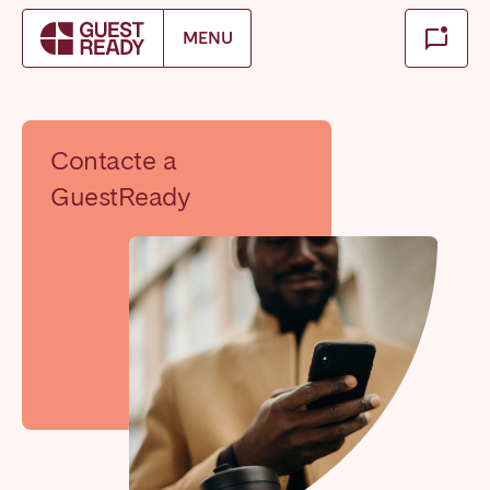
Make booking
MENU
Fechar
Encontre a sua localização
Contacte a
GuestReady
PT There appear to be no locations available for your
selected service and language. Please switch to English
and try again.