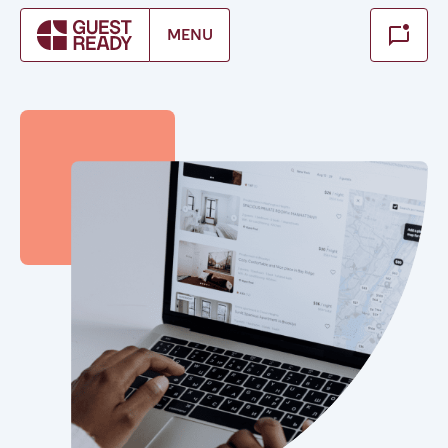
Make booking
MENU
Fechar
Encontre a sua localização
PT There appear to be no locations available for your
selected service and language. Please switch to English
and try again.