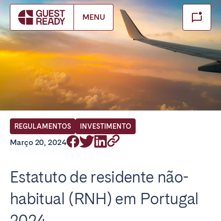
Make booking
MENU
Fechar
Encontre a sua localização
PT There appear to be no locations available for your
selected service and language. Please switch to English
and try again.
REGULAMENTOS
INVESTIMENTO
Março 20, 2024
Estatuto de residente não-
habitual (RNH) em Portugal
2024