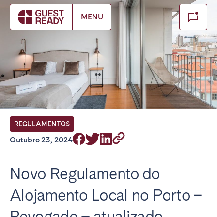
Make booking
MENU
Fechar
Encontre a sua localização
PT There appear to be no locations available for your
selected service and language. Please switch to English
and try again.
REGULAMENTOS
Outubro 23, 2024
Novo Regulamento do
Alojamento Local no Porto –
Revogado – atualizado