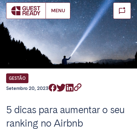
Make booking
MENU
Fechar
Encontre a sua localização
PT There appear to be no locations available for your
selected service and language. Please switch to English
and try again.
GESTÃO
Setembro 20, 2023
5 dicas para aumentar o seu
ranking no Airbnb