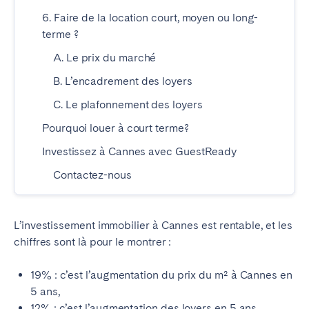
Braga
Coimbra
6. Faire de la location court, moyen ou long-
terme ?
Évora
Leiria
Lisbonne
Madère
A. Le prix du marché
Porto
Setúbal
B. L’encadrement des loyers
Tomar
C. Le plafonnement des loyers
Pourquoi louer à court terme?
ROYAUME-UNI
Investissez à Cannes avec GuestReady
Contactez-nous
L’investissement immobilier à Cannes est rentable, et les
chiffres sont là pour le montrer :
19% : c’est l’augmentation du prix du m² à Cannes en
5 ans,
12% : c’est l’augmentation des loyers en 5 ans,