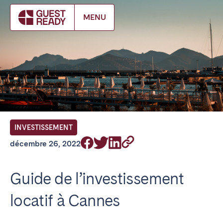
Make booking
MENU
FR Select service of interest
Trouvez votre emplacement
ANGLETERRE
INVESTISSEMENT
Londres
décembre 26, 2022
BILBAO
Guide de l’investissement
locatif à Cannes
ÉMIRATS ARABES UNIS
Dubaï