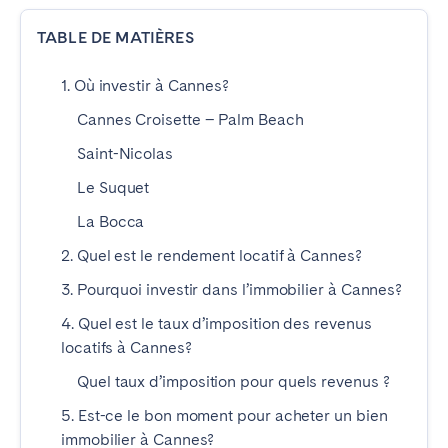
TABLE DE MATIÈRES
ESPAGNE
1. Où investir à Cannes?
Barcelone
Madrid
Cannes Croisette – Palm Beach
Saint-Sébastien
Saint-Nicolas
Le Suquet
FRANCE
La Bocca
Bassin d’Arcachon
Bordeaux
2. Quel est le rendement locatif à Cannes?
Cannes
Lille
3. Pourquoi investir dans l’immobilier à Cannes?
Lyon
Nice
4. Quel est le taux d’imposition des revenus
Paris
locatifs à Cannes?
Quel taux d’imposition pour quels revenus ?
PORTUGAL
5. Est-ce le bon moment pour acheter un bien
Aveiro
Beja
immobilier à Cannes?