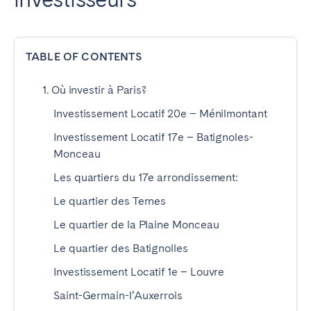
ESPAGNE
TABLE OF CONTENTS
Barcelone
Madrid
Saint-Sébastien
1. Où investir à Paris?
Investissement Locatif 20e – Ménilmontant
FRANCE
Investissement Locatif 17e – Batignoles-
Monceau
Bassin d’Arcachon
Bordeaux
Les quartiers du 17e arrondissement:
Cannes
Lille
Le quartier des Ternes
Lyon
Nice
Le quartier de la Plaine Monceau
Paris
Le quartier des Batignolles
Investissement Locatif 1e – Louvre
PORTUGAL
Saint-Germain-l’Auxerrois
Aveiro
Beja