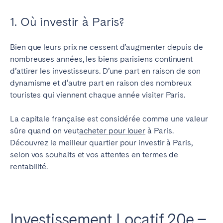
1. Où investir à Paris?
Bien que
leurs
prix ne
cessent
d’augmenter
depuis
de
nombreuses
années
, les
biens
parisiens
continuent
d’attirer
les
investisseurs
.
D’une
part
en
raison de son
dynamisme
et
d’autre
part
en
raison des
nombreux
touristes
qui
viennent
chaque
année
visiter
Paris.
La
capitale
française
est
considérée
comme
une
valeur
sûre
quand
on
veut
acheter
pour
louer
à Paris.
Découvrez
le
meilleur
quartier pour
investir
à Paris,
selon
vos
souhaits
et
vos
attentes
en
termes
de
rentabilité
.
Investissement Locatif 20e –