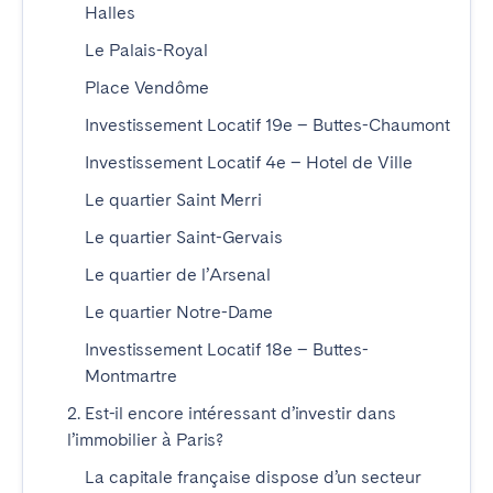
Halles
Braga
Coimbra
Le Palais-Royal
Évora
Leiria
Place Vendôme
Lisbonne
Madère
Investissement Locatif 19e – Buttes-Chaumont
Porto
Setúbal
Tomar
Investissement Locatif 4e – Hotel de Ville
Le quartier Saint Merri
ROYAUME-UNI
Le quartier Saint-Gervais
Le quartier de l’Arsenal
Le quartier Notre-Dame
Investissement Locatif 18e – Buttes-
Montmartre
2. Est-il encore intéressant d’investir dans
l’immobilier à Paris?
La capitale française dispose d’un secteur