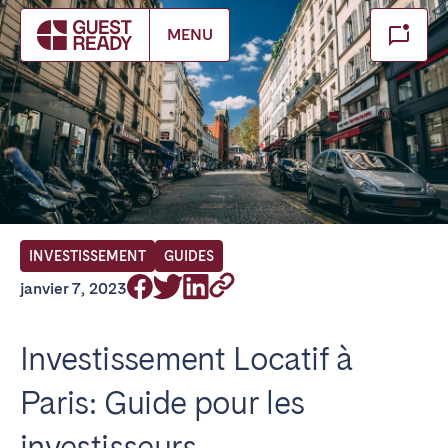
Make booking
MENU
Fermer
FR Select service of interest
Trouvez votre emplacement
ANGLETERRE
INVESTISSEMENT
GUIDES
Londres
janvier 7, 2023
BILBAO
Investissement Locatif à
Paris: Guide pour les
ÉMIRATS ARABES UNIS
investisseurs
Dubaï