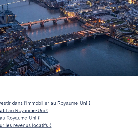
e?
Contactez-nous
nvestir dans l’immobilier au Royaume-Uni ?
atif au Royaume-Uni ?
r au Royaume-Uni ?
r les revenus locatifs ?