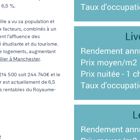
 6,5 %.
Français
lle a vu sa population et
 facteurs, combinés à un
Español
nt l’affluence des
étudiante et du tourisme.
Português
de logements, augmentant
ilier à Manchester
.
214 500 soit 244 740€ et le
 est actuellement de 6,5
plus rentables du Royaume-
2