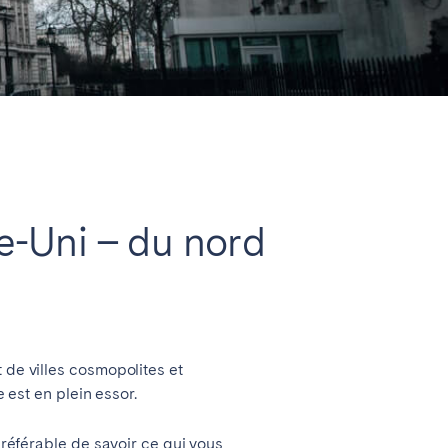
Fermer
e-Uni – du nord
 de villes cosmopolites et
 est en plein essor.
 préférable de savoir ce qui vous