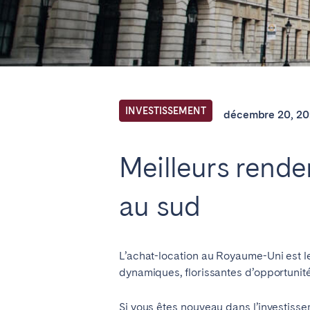
Trouvez votre 
FR Select service of interest
INVESTISSEMENT
décembre 20, 20
ANGLETERRE
Meilleurs rende
Londres
au sud
BILBAO
L’achat-location au Royaume-Uni est le
ÉMIRATS ARABES UNIS
dynamiques, florissantes d’opportunités 
Dubaï
Si vous êtes nouveau dans
l’investiss