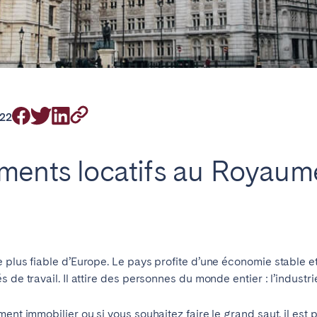
emplacement
22
ments locatifs au Royaum
 plus fiable d’Europe. Le pays profite d’une économie stable et
de travail. Il attire des personnes du monde entier : l’industrie
ement immobilier
ou si vous souhaitez faire le grand saut, il est