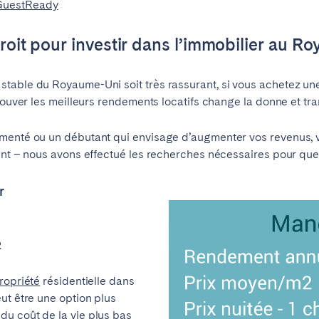
 GuestReady
droit pour investir dans l’immobilier au R
table du Royaume-Uni soit très rassurant, si vous achetez un
trouver les meilleurs rendements locatifs change la donne et tr
menté ou un débutant qui envisage d’augmenter vos revenus, v
ent – nous avons effectué les recherches nécessaires pour que 
r
Choisir la langue
Fermer
2
ropriété
résidentielle dans
ut être une option plus
English
u coût de la vie plus bas