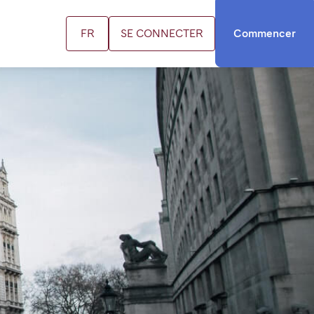
FR
SE CONNECTER
Commencer
US
ifs
us contacter
cation FR