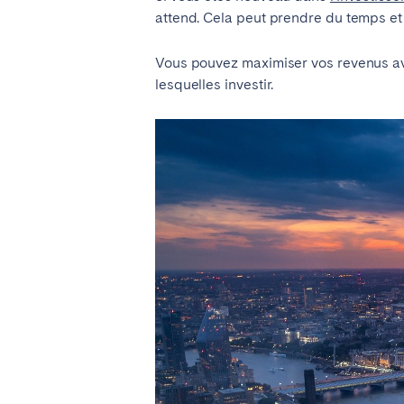
attend. Cela peut prendre du temps et 
ESPAGNE
Vous pouvez maximiser vos revenus av
Barcelone
Madr
lesquelles investir.
FRANCE
Bassin d’Arcachon
Bord
Nice
Pari
PORTUGAL
Aveiro
Beja
Leiria
Lisb
Tomar