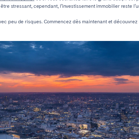
être stressant, cependant, l’investissement immobilier reste l’
ec peu de risques. Commencez dès maintenant et découvrez que
id
Saint-Sébastien
eaux
Cannes
Lille
s
Braga
Coimbra
onne
Madère
Porto