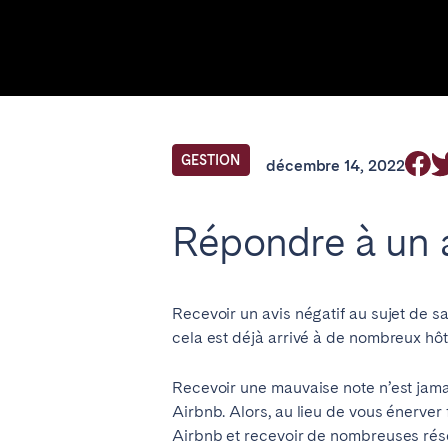
Trouvez votre 
FR Select service of interest
GESTION
décembre 14, 2022
ANGLETERRE
Répondre à un a
Londres
Recevoir un avis négatif au sujet de 
BILBAO
cela est déjà arrivé à de nombreux hôt
ÉMIRATS ARABES UNIS
Recevoir une mauvaise note n’est jamai
Airbnb. Alors, au lieu de vous énerver
Dubaï
Airbnb et recevoir de nombreuses rés