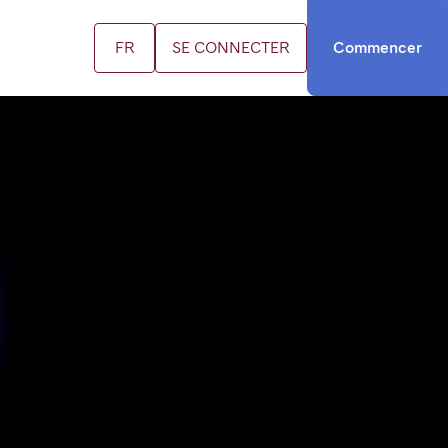
FR
SE CONNECTER
Commencer
US
ifs
us contacter
cation FR