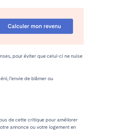
ses, pour éviter que celui-ci ne nuise
Lyon
éni, l’envie de blâmer ou
Évora
Setúbal
ous de cette critique pour améliorer
votre annonce ou votre logement en