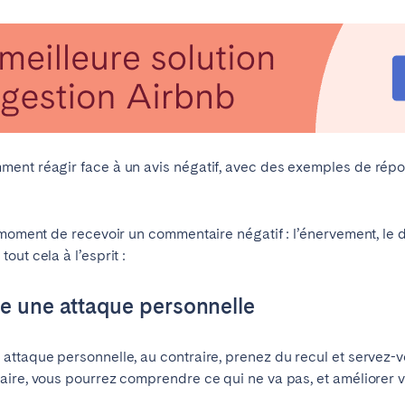
id
Saint-Sébastien
ent réagir face à un avis négatif, avec des exemples de répon
eaux
Cannes
Lille
s
 moment de recevoir un commentaire négatif : l’énervement, le d
ut cela à l’esprit :
Braga
Coimbra
e une attaque personnelle
onne
Madère
Porto
ttaque personnelle, au contraire, prenez du recul et servez-v
aire, vous pourrez comprendre ce qui ne va pas, et améliorer 