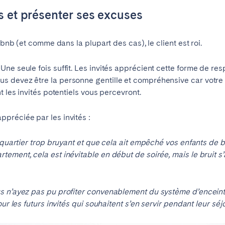
s et présenter ses excuses
Français
rbnb (et comme dans la plupart des cas), le client est roi.
Español
ne seule fois suffit. Les invités apprécient cette forme de res
Português
s devez être la personne gentille et compréhensive car votre 
t les invités potentiels vous percevront.
préciée par les invités :
 quartier trop bruyant et que cela ait empêché vos enfants de 
ement, cela est inévitable en début de soirée, mais le bruit s
s n’ayez pas pu profiter convenablement du système d’enceint
ur les futurs invités qui souhaitent s’en servir pendant leur séjo