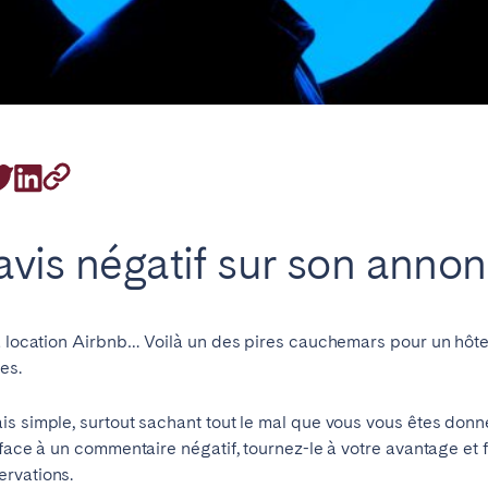
emplacement
vis négatif sur son anno
sa location Airbnb… Voilà un des pires cauchemars pour un hôte
es.
s simple, surtout sachant tout le mal que vous vous êtes donné
 face à un commentaire négatif, tournez-le à votre avantage et f
ervations.