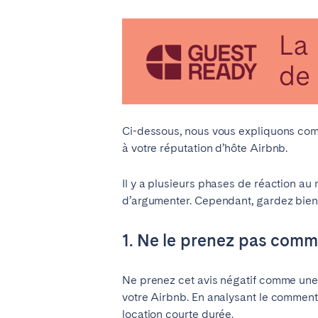
ESPAGNE
Barcelone
Madr
FRANCE
Ci-dessous, nous vous expliquons comm
Bassin d’Arcachon
Bord
à votre réputation d’hôte Airbnb.
Nice
Pari
Il y a plusieurs phases de réaction au
d’argumenter. Cependant, gardez bien to
PORTUGAL
Aveiro
Beja
1. Ne le prenez pas comm
Leiria
Lisb
Tomar
Ne prenez cet avis négatif comme une a
votre Airbnb. En analysant le comment
location courte durée.