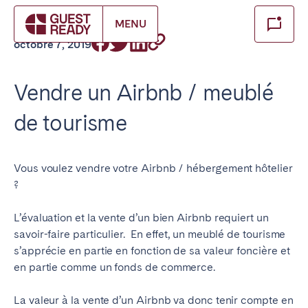
Make booking
INVESTISSEMENT
MENU
Fermer
octobre 7, 2019
FR Select service of interest
Vendre un Airbnb / meublé
de tourisme
Trouvez votre emplacement
ANGLETERRE
Vous voulez vendre votre Airbnb / hébergement hôtelier
?
Londres
L’évaluation et la vente d’un bien Airbnb requiert un
BILBAO
savoir-faire particulier.
En effet, un meublé de tourisme
s’apprécie en partie en fonction de sa valeur foncière et
en partie comme un fonds de commerce.
ÉMIRATS ARABES UNIS
La valeur à la vente d’un Airbnb va donc tenir compte en
Dubaï