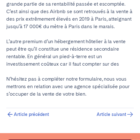
grande partie de sa rentabilité passée et escomptée.
C’est ainsi que des Airbnb se sont retrouvés à la vente à
ESPAGNE
des prix extrêmement élevés en 2019 à Paris, atteignant
jusqu’à 17 000€ du mètre à Paris dans le marais.
Barcelone
Madrid
Saint-Sébastien
L’autre premium d’un hébergement hôtelier à la vente
peut être qu’il constitue une résidence secondaire
rentable. En général un pied-à-terre est un
FRANCE
investissement coûteux car il faut compter sur des
Bassin d’Arcachon
Bordeaux
N’hésitez pas à compléter notre formulaire, nous vous
Cannes
Lille
mettrons en relation avec une agence spécialisée pour
Lyon
Nice
s’occuper de la vente de votre bien.
Paris
Article précédent
Article suivant
PORTUGAL
Aveiro
Beja