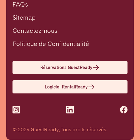
FAQs
Sitemap
Contactez-nous
Fermer
Politique de Confidentialité
Choisir la langue
Réservations GuestReady
English
Logiciel RentalReady
Français
Español
© 2024 GuestReady, Tous droits réservés.
Português