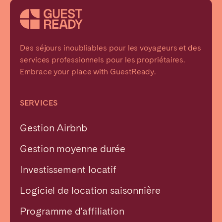
Braga
Coimbra
Évora
Leiria
Lisbonne
Madère
Des séjours inoubliables pour les voyageurs et des
Porto
Setúbal
services professionnels pour les propriétaires.
Embrace your place with GuestReady.
Tomar
SERVICES
ROYAUME-UNI
Gestion Airbnb
Gestion moyenne durée
Investissement locatif
Logiciel de location saisonnière
Programme d'affiliation