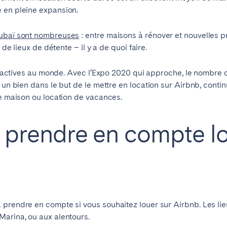
 en pleine expansion.
Dubaï sont nombreuses
: entre maisons à rénover et nouvelles pr
id
Saint-Sébastien
 de lieux de détente – il y a de quoi faire.
attractives au monde. Avec l’Expo 2020 qui approche, le nombre 
 un bien dans le but de le
mettre en location sur Airbnb
, conti
eaux
Cannes
Lille
ue maison ou location de vacances.
s
à prendre en compte l
Braga
Coimbra
onne
Madère
Porto
prendre en compte si vous souhaitez louer sur Airbnb. Les lieu
Marina, ou aux alentours.