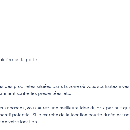
r fermer la porte
des propriétés situées dans la zone où vous souhaitez investi
Choisir la langue
mment sont-elles présentées, etc.
Fermer
es annonces, vous aurez une meilleure idée du prix par nuit qu
ocatif potentiel. Si le marché de la location courte durée est no
 de votre location
.
English