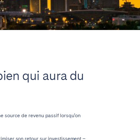
Fermer
bien qui aura du
ne source de revenu passif lorsqu’on
imiser son retour sur investissement –