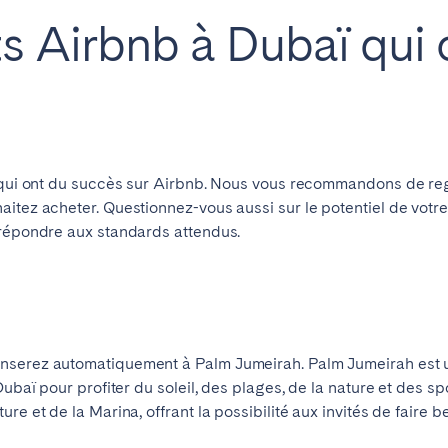
s Airbnb à Dubaï qui 
Français
Español
Português
s qui ont du succès sur Airbnb. Nous vous recommandons de re
itez acheter. Questionnez-vous aussi sur le potentiel de votre
 répondre aux standards attendus.
nserez automatiquement à Palm Jumeirah. Palm Jumeirah est un
Dubaï pour profiter du soleil, des plages, de la nature et des s
ure et de la Marina, offrant la possibilité aux invités de fair