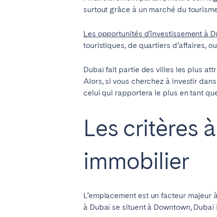
surtout grâce à un marché du tourisme
ESPAGNE
Les opportunités d’investissement à 
Barcelone
Madr
touristiques, de quartiers d’affaires, ou
Dubaï fait partie des villes les plus 
FRANCE
Alors, si vous cherchez à investir dans
Bassin d’Arcachon
Bord
celui qui rapportera le plus en tant q
Nice
Pari
Les critères 
PORTUGAL
immobilier
Aveiro
Beja
Leiria
Lisb
Tomar
L’emplacement est un facteur majeur à 
à Dubaï se situent à Downtown, Dubaï 