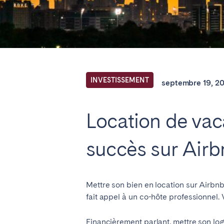
Trouvez votre 
FR Select service of interest
INVESTISSEMENT
septembre 19, 2
ANGLETERRE
Location de vaca
Londres
succès sur Air
BILBAO
Mettre son bien en location sur Airbn
ÉMIRATS ARABES UNIS
fait appel à un co-hôte professionnel. 
Dubaï
Financièrement parlant, mettre son lo