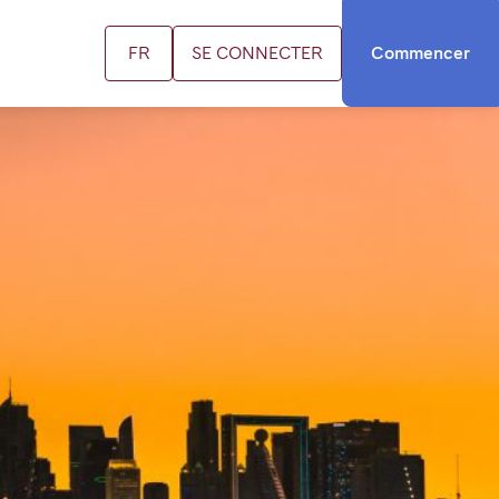
FR
SE CONNECTER
Commencer
US
ifs
us contacter
cation FR