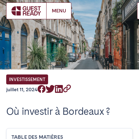
Make booking
MENU
FR Select service of interest
Trouvez votre emplacement
ANGLETERRE
INVESTISSEMENT
Londres
juillet 11, 2024
BILBAO
Où investir à Bordeaux ?
ÉMIRATS ARABES UNIS
Dubaï
TABLE DES MATIÈRES