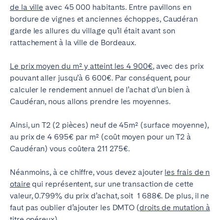
de la ville
avec 45 000 habitants. Entre pavillons en
bordure de vignes et anciennes échoppes, Caudéran
garde les allures du village qu’il était avant son
rattachement à la ville de Bordeaux
.
Le prix moyen du m² y atteint les 4 900€
, avec des prix
pouvant aller jusqu’à 6 600€
. Par conséquent, pour
calculer le rendement annuel de l’achat d’un bien à
Caudéran, nous allons prendre les moyennes.
Ainsi, un T2 (2 pièces) neuf de 45m² (surface moyenne
),
au prix de 4 695€ par m² (coût moyen pour un T2 à
Caudéran
) vous coûtera 211 275€.
Néanmoins, à ce chiffre, vous devez ajouter
les frais de n
otaire
qui représentent, sur une transaction de cette
valeur, 0.799% du prix d’achat, soit 1 688€. De plus
, il ne
faut pas oublier d’ajouter les DMTO (
droits de mutation à
titre onéreux
)
.