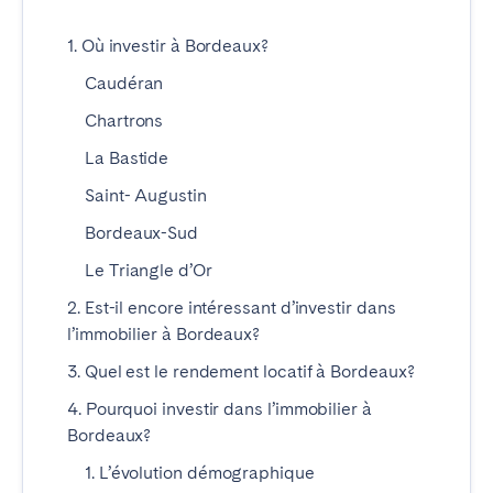
1. Où investir à Bordeaux?
ESPAGNE
Caudéran
Barcelone
Madrid
Chartrons
Saint-Sébastien
La Bastide
Saint- Augustin
FRANCE
Bordeaux-Sud
Bassin d’Arcachon
Bordeaux
Le Triangle d’Or
Cannes
Lille
2. Est-il encore intéressant d’investir dans
Lyon
Nice
l’immobilier à Bordeaux?
Paris
3. Quel est le rendement locatif à Bordeaux?
4. Pourquoi investir dans l’immobilier à
PORTUGAL
Bordeaux?
1. L’évolution démographique
Aveiro
Beja