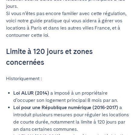
Braga
Coimbra
jours.
Si vous n’êtes pas encore familier avec cette régulation,
Évora
Leiria
voici notre guide pratique qui vous aidera à gérer vos
Lisbonne
Madère
locations à Paris et dans les autres villes France, et à
Porto
Setúbal
contourner cette loi.
Tomar
Limite à 120 jours et zones
concernées
ROYAUME-UNI
Historiquement :
Loi ALUR (2014)
a imposé à un propriétaire
d’occuper son logement principal 8 mois par an.
Loi pour une République numérique (2016-2017)
a
introduit plusieurs mesures pour réguler les locations
de courte durée, notamment la limite à 120 jours par
an dans certaines communes.