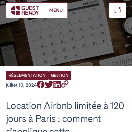
Make booking
MENU
Fermer
FR Select service of interest
Trouvez votre emplacement
ANGLETERRE
RÉGLEMENTATION
GESTION
Londres
juillet 10, 2024
BILBAO
Location Airbnb limitée à 120
jours à Paris : comment
ÉMIRATS ARABES UNIS
s’applique cette
Dubaï