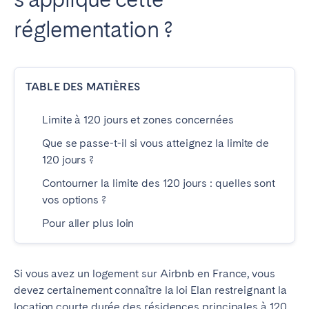
réglementation ?
ESPAGNE
Barcelone
Madrid
TABLE DES MATIÈRES
Saint-Sébastien
Limite à 120 jours et zones concernées
FRANCE
Que se passe-t-il si vous atteignez la limite de
120 jours ?
Bassin d’Arcachon
Bordeaux
Cannes
Lille
Contourner la limite des 120 jours : quelles sont
vos options ?
Lyon
Nice
Pour aller plus loin
Paris
PORTUGAL
Si vous avez un logement sur Airbnb en France, vous
devez certainement connaître la loi Elan restreignant la
Aveiro
Beja
location courte durée des résidences principales à 120