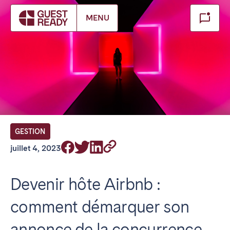
Make booking
MENU
Fermer
FR Select service of interest
Trouvez votre emplacement
ANGLETERRE
GESTION
Londres
juillet 4, 2023
BILBAO
Devenir hôte Airbnb :
comment démarquer son
ÉMIRATS ARABES UNIS
annonce de la concurrence
Dubaï