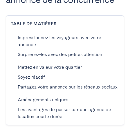
ESPAGNE
TABLE DE MATIÈRES
Barcelone
Madrid
Saint-Sébastien
Impressionnez les voyageurs avec votre
annonce
Surprenez-les avec des petites attention
FRANCE
Mettez en valeur votre quartier
Bassin d’Arcachon
Bordeaux
Cannes
Lille
Soyez réactif
Lyon
Nice
Partagez votre annonce sur les réseaux sociaux
Paris
Aménagements uniques
Les avantages de passer par une agence de
PORTUGAL
location courte durée
Aveiro
Beja