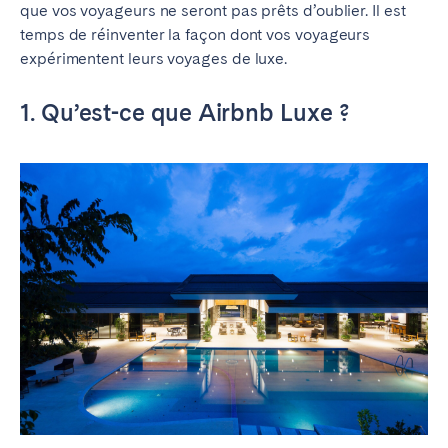
que vos voyageurs ne seront pas prêts d’oublier. Il est
Braga
Coimbra
temps de réinventer la façon dont vos voyageurs
Évora
Leiria
expérimentent leurs voyages de luxe.
Lisbonne
Madère
1. Qu’est-ce que Airbnb Luxe ?
Porto
Setúbal
Tomar
ROYAUME-UNI