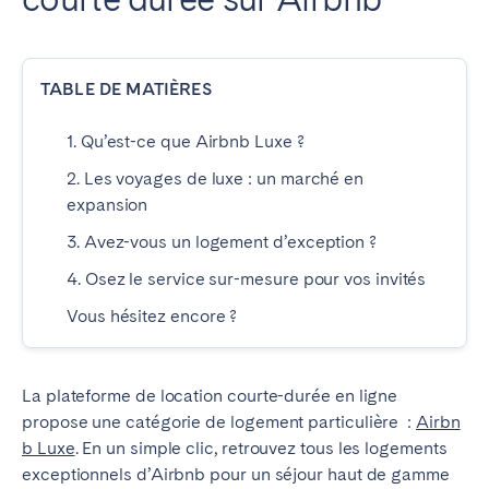
ESPAGNE
TABLE DE MATIÈRES
Barcelone
Madrid
Saint-Sébastien
1. Qu’est-ce que Airbnb Luxe ?
2. Les voyages de luxe : un marché en
expansion
FRANCE
3. Avez-vous un logement d’exception ?
Bassin d’Arcachon
Bordeaux
4. Osez le service sur-mesure pour vos invités
Cannes
Lille
Vous hésitez encore ?
Lyon
Nice
Paris
La plateforme de location courte-durée en ligne
propose une catégorie de logement particulière :
Airbn
PORTUGAL
b Luxe
. En un simple clic, retrouvez tous les logements
exceptionnels d’Airbnb pour un séjour haut de gamme
Aveiro
Beja