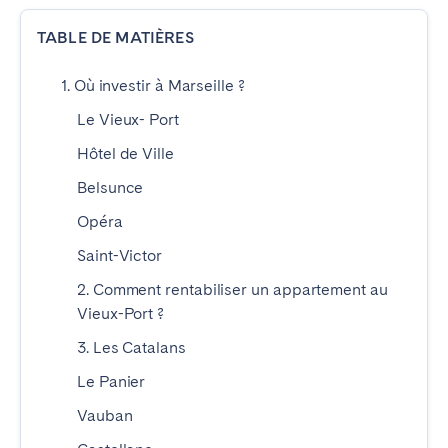
TABLE DE MATIÈRES
ESPAGNE
1. Où investir à Marseille ?
Barcelone
Madrid
Le Vieux- Port
Saint-Sébastien
Hôtel de Ville
Belsunce
FRANCE
Opéra
Bassin d’Arcachon
Bordeaux
Saint-Victor
Cannes
Lille
2. Comment rentabiliser un appartement au
Lyon
Nice
Vieux-Port ?
Paris
3. Les Catalans
Le Panier
PORTUGAL
Vauban
Aveiro
Beja