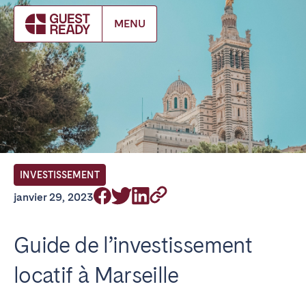
Make booking
MENU
FR Select service of interest
Trouvez votre emplacement
ANGLETERRE
INVESTISSEMENT
Londres
janvier 29, 2023
BILBAO
Guide de l’investissement
locatif à Marseille
ÉMIRATS ARABES UNIS
Dubaï