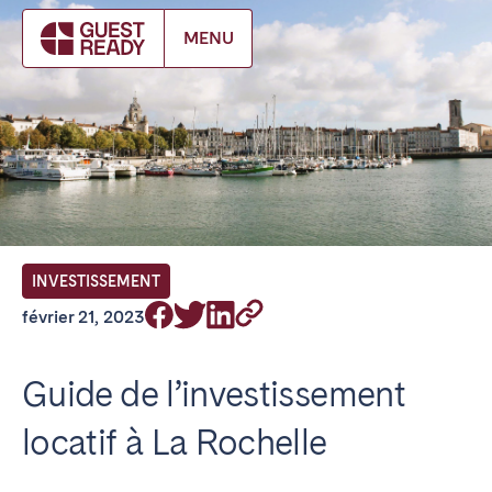
Make booking
MENU
FR Select service of interest
Trouvez votre emplacement
ANGLETERRE
INVESTISSEMENT
Londres
février 21, 2023
BILBAO
Guide de l’investissement
locatif à La Rochelle
ÉMIRATS ARABES UNIS
Dubaï