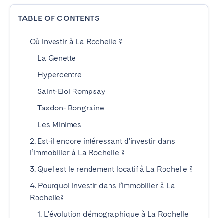
TABLE OF CONTENTS
ESPAGNE
Où investir à La Rochelle ?
Barcelone
Madrid
La Genette
Saint-Sébastien
Hypercentre
Saint-Eloi Rompsay
FRANCE
Tasdon- Bongraine
Bassin d’Arcachon
Bordeaux
Les Minimes
Cannes
Lille
2. Est-il encore intéressant d’investir dans
Lyon
Nice
l’immobilier à La Rochelle ?
Paris
3. Quel est le rendement locatif à La Rochelle ?
4. Pourquoi investir dans l’immobilier à La
PORTUGAL
Rochelle?
Aveiro
Beja
1. L’évolution démographique à La Rochelle