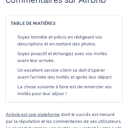
ESPAGNE
TABLE DE MATIÈRES
Barcelone
Madrid
Saint-Sébastien
Soyez honnête et précis en rédigeant vos
descriptions et en mettant des photos.
Soyez proactif et échangez avec vos invités
FRANCE
avant leur arrivée.
Bassin d’Arcachon
Bordeaux
Un excellent service client se doit d’opérer
Cannes
Lille
avant l’arrivée des invités et après leur départ.
Lyon
Nice
La chose suivante à faire est de remercier vos
invités pour leur séjour !
Paris
PORTUGAL
Airbnb est une plateforme
dont le succès est mesuré
par la réputation et les commentaires de ses utilisateurs.
Aveiro
Beja