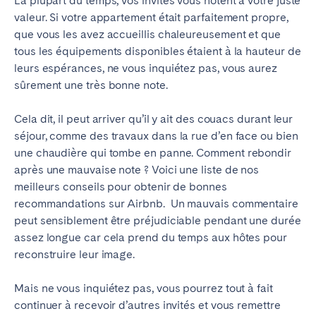
La plupart du temps, vos invités vous notent à votre juste
Braga
Coimbra
valeur.
Si votre appartement était parfaitement propre,
que vous les avez accueillis chaleureusement et que
Évora
Leiria
tous les équipements disponibles étaient à la hauteur de
Lisbonne
Madère
leurs espérances, ne vous inquiétez pas, vous aurez
Porto
Setúbal
sûrement une très bonne note.
Tomar
Cela dit, il peut arriver qu’il y ait des couacs durant leur
séjour, comme des travaux dans la rue d’en face ou bien
ROYAUME-UNI
une chaudière qui tombe en panne. Comment rebondir
après une mauvaise note ? Voici une liste de nos
meilleurs conseils pour obtenir de bonnes
recommandations sur Airbnb.
Un mauvais commentaire
peut sensiblement être préjudiciable pendant une durée
assez longue car cela prend du temps aux hôtes pour
reconstruire leur image.
Mais ne vous inquiétez pas, vous pourrez tout à fait
continuer à recevoir d’autres invités et vous remettre