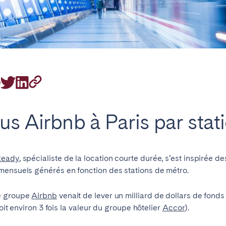
emplacement
us Airbnb à Paris par stat
Ready
, spécialiste de la location courte durée, s’est inspirée de
mensuels générés en fonction des stations de métro.
le groupe
Airbnb
venait de lever un milliard de dollars de fond
soit environ 3 fois la valeur du groupe hôtelier
Accor
).