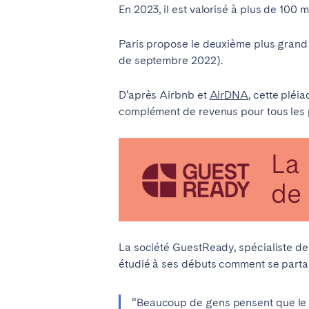
En 2023, il est valorisé à plus de 100 mi
ESPAGNE
Paris propose le deuxième plus grand 
Barcelone
Madr
de septembre 2022).
D’après Airbnb et
AirDNA
, cette pléi
FRANCE
complément de revenus pour tous les p
Bassin d’Arcachon
Bord
Nice
Pari
PORTUGAL
Aveiro
Beja
Leiria
Lisb
La société GuestReady, spécialiste de
étudié à ses débuts comment se parta
Tomar
“Beaucoup de gens pensent que le s