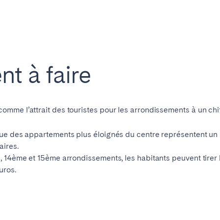
Français
Español
ent à faire
Português
me l’attrait des touristes pour les arrondissements à un chiffre
que des appartements plus éloignés du centre représentent un
aires.
, 14ème et 15ème arrondissements, les habitants peuvent tirer 
uros.