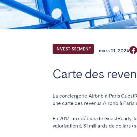
Trouvez votre 
FR Select service of interest
INVESTISSEMENT
mars 21, 2024
ANGLETERRE
Carte des reven
Londres
La
conciergerie Airbnb à Paris Guest
BILBAO
une carte des revenus Airbnb à Paris 
ÉMIRATS ARABES UNIS
En 2017, aux débuts de GuestReady, 
valorisation à 31 milliards de dollars (
Dubaï