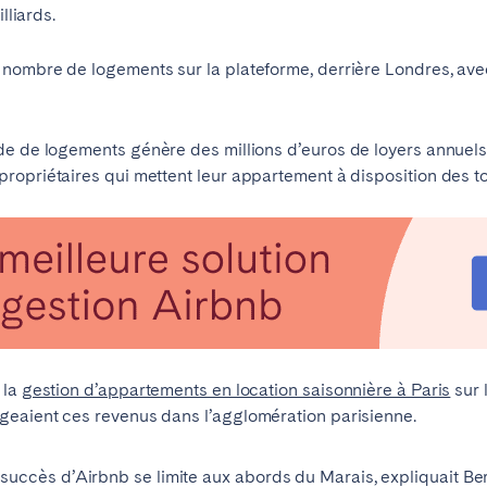
lliards.
nombre de logements sur la plateforme, derrière Londres, ave
id
Saint-Sébastien
ade de logements génère des millions d’euros de loyers annuels
ropriétaires qui mettent leur appartement à disposition des to
eaux
Cannes
Lille
s
Braga
Coimbra
onne
Madère
Porto
 la
gestion d’appartements en location saisonnière à Paris
sur 
geaient ces revenus dans l’agglomération parisienne.
uccès d’Airbnb se limite aux abords du Marais, expliquait Be