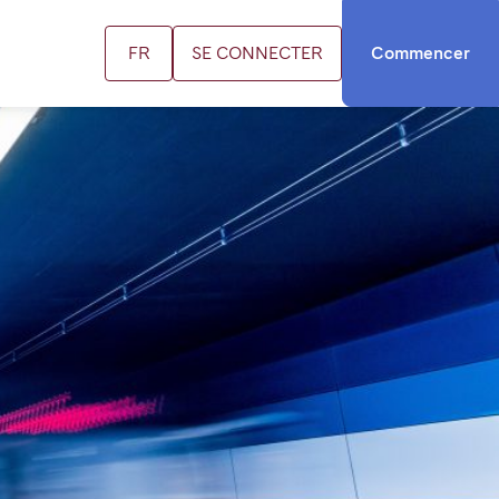
FR
SE CONNECTER
Commencer
US
ifs
us contacter
cation FR