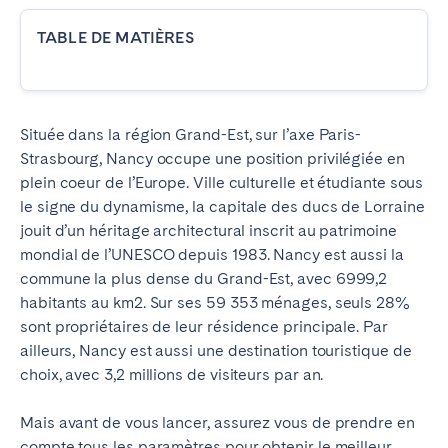
TABLE DE MATIÈRES
ESPAGNE
Barcelone
Madrid
Saint-Sébastien
Située dans la région Grand-Est, sur l’axe Paris-
Strasbourg, Nancy occupe une position privilégiée en
plein coeur de l’Europe. Ville culturelle et étudiante sous
FRANCE
le signe du dynamisme, la capitale des ducs de Lorraine
jouit d’un héritage architectural inscrit au patrimoine
Bassin d’Arcachon
Bordeaux
mondial de l’UNESCO depuis 1983. Nancy est aussi la
Cannes
Lille
commune la plus dense du Grand-Est, avec 6999,2
Lyon
Nice
habitants au km2. Sur ses 59 353 ménages, seuls 28%
sont propriétaires de leur résidence principale. Par
Paris
ailleurs, Nancy est aussi une destination touristique de
choix, avec 3,2 millions de visiteurs par an.
PORTUGAL
Mais avant de vous lancer, assurez vous de prendre en
Aveiro
Beja
compte tous les paramètres pour obtenir le meilleur