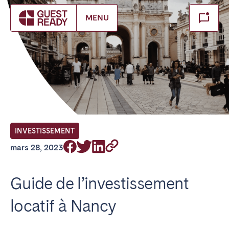
Make booking
MENU
Fermer
FR Select service of interest
Trouvez votre emplacement
ANGLETERRE
INVESTISSEMENT
Londres
mars 28, 2023
BILBAO
Guide de l’investissement
locatif à Nancy
ÉMIRATS ARABES UNIS
Dubaï