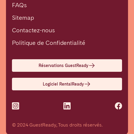
FAQs
Sitemap
Contactez-nous
Fermer
Politique de Confidentialité
Choisir la langue
Réservations GuestReady
English
Logiciel RentalReady
Français
Español
© 2024 GuestReady, Tous droits réservés.
Português