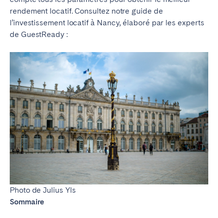
Braga
Coimbra
rendement locatif. Consultez notre guide de
l’investissement locatif à Nancy, élaboré par les experts
Évora
Leiria
de GuestReady :
Lisbonne
Madère
Porto
Setúbal
Tomar
ROYAUME-UNI
Photo de Julius Yls
Sommaire