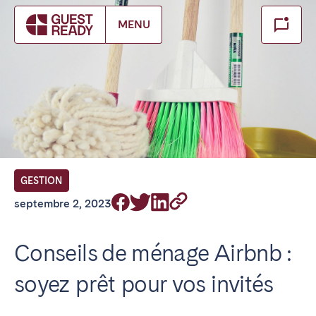
Make booking
MENU
Fermer
FR Select service of interest
Trouvez votre emplacement
ANGLETERRE
GESTION
Londres
septembre 2, 2023
BILBAO
Conseils de ménage Airbnb :
soyez prêt pour vos invités
ÉMIRATS ARABES UNIS
Dubaï