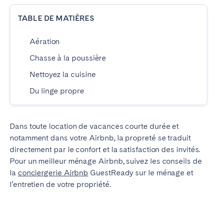
TABLE DE MATIÈRES
ESPAGNE
Aération
Barcelone
Madrid
Chasse à la poussière
Saint-Sébastien
Nettoyez la cuisine
Du linge propre
FRANCE
Bassin d’Arcachon
Bordeaux
Dans toute location de vacances courte durée et
Cannes
Lille
notamment dans votre Airbnb, la propreté se traduit
Lyon
Nice
directement par le confort et la satisfaction des invités.
Paris
Pour un meilleur ménage Airbnb, suivez les conseils de
la
conciergerie Airbnb
GuestReady sur le
ménage et
l’entretien de votre propriété.
PORTUGAL
Aveiro
Beja