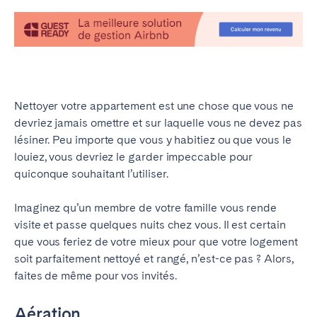
Braga
Coimbra
Évora
Leiria
Lisbonne
Madère
Porto
Setúbal
Tomar
Nettoyer votre appartement est une chose que vous ne
devriez jamais omettre et sur laquelle vous ne devez pas
lésiner. Peu importe que vous y habitiez ou que vous le
ROYAUME-UNI
louiez, vous devriez le garder impeccable pour
quiconque souhaitant l’utiliser.
Imaginez qu’un membre de votre famille vous rende
visite et passe quelques nuits chez vous. Il est certain
que vous feriez de votre mieux pour que votre logement
soit parfaitement nettoyé et rangé, n’est-ce pas ? Alors,
faites de même pour vos invités.
Aération