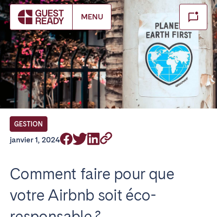
Make booking
MENU
Fermer
FR Select service of interest
Trouvez votre emplacement
ANGLETERRE
GESTION
Londres
janvier 1, 2024
BILBAO
Comment faire pour que
votre Airbnb soit éco-
ÉMIRATS ARABES UNIS
responsable ?
Dubaï