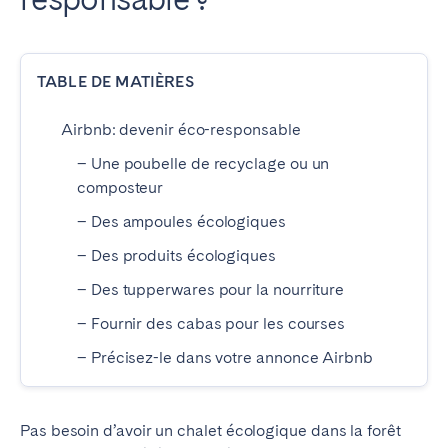
ESPAGNE
TABLE DE MATIÈRES
Barcelone
Madrid
Saint-Sébastien
Airbnb: devenir éco-responsable
– Une poubelle de recyclage ou un
composteur
FRANCE
– Des ampoules écologiques
Bassin d’Arcachon
Bordeaux
– Des produits écologiques
Cannes
Lille
– Des tupperwares pour la nourriture
Lyon
Nice
– Fournir des cabas pour les courses
Paris
– Précisez-le dans votre annonce Airbnb
PORTUGAL
Pas besoin d’avoir un chalet écologique dans la forêt
Aveiro
Beja