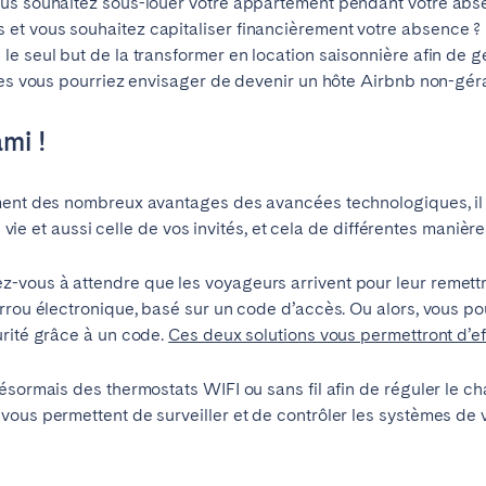
us souhaitez sous-louer votre appartement pendant votre absen
t vous souhaitez capitaliser financièrement votre absence ? 
le seul but de la transformer en location saisonnière afin de 
les vous pourriez envisager de devenir un hôte Airbnb non-gér
e?
Contactez-nous
ami !
ment des nombreux avantages des avancées technologiques, il 
e vie et aussi celle de vos invités, et cela de différentes manière
vous à attendre que les voyageurs arrivent pour leur remettre 
rrou électronique, basé sur un code d’accès. Ou alors, vous pou
urité grâce à un code.
Ces deux solutions vous permettront d’ef
ésormais des thermostats WIFI ou sans fil afin de réguler le cha
ous permettent de surveiller et de contrôler les systèmes de 