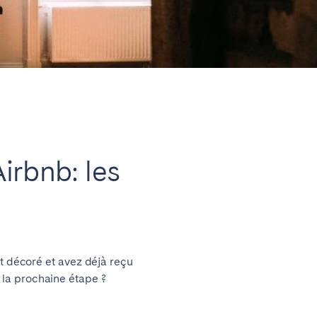
Fermer
irbnb: les
nt décoré et avez déjà reçu
 la prochaine étape ?