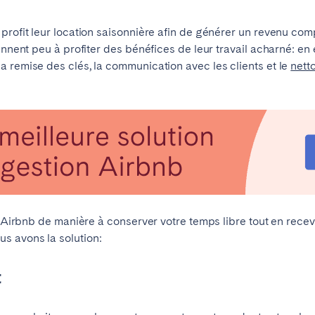
profit leur location saisonnière afin de générer un revenu com
nnent peu à profiter des bénéfices de leur travail acharné: en ef
id
Saint-Sébastien
 remise des clés, la communication avec les clients et le
nett
eaux
Cannes
Lille
s
re Airbnb de manière à conserver votre temps libre tout en rec
Braga
Coimbra
s avons la solution:
onne
Madère
Porto
t