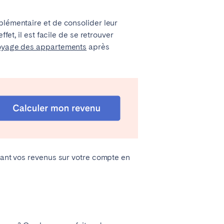
plémentaire et de consolider leur
fet, il est facile de se retrouver
oyage des appartements
après
Lyon
evant vos revenus sur votre compte en
Évora
Setúbal