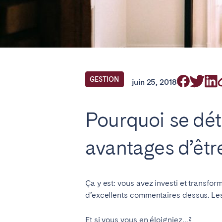
Trouvez votre 
FR Select service of interest
GESTION
juin 25, 2018
ANGLETERRE
Pourquoi se dét
Londres
avantages d’êtr
BILBAO
Ça y est: vous avez investi et transfo
ÉMIRATS ARABES UNIS
d’excellents commentaires dessus. Le
Dubaï
Et si vous vous en éloigniez…?