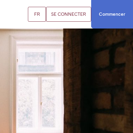
FR
SE CONNECTER
Commencer
US
ifs
us contacter
cation FR