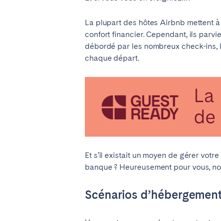
ESPAGNE
La plupart des hôtes Airbnb mettent à 
confort financier. Cependant, ils parvie
Barcelone
Madr
débordé par les nombreux check-ins, la
chaque départ.
FRANCE
Bassin d’Arcachon
Bord
Nice
Pari
PORTUGAL
Et s’il existait un moyen de gérer vot
Aveiro
Beja
banque ? Heureusement pour vous, nou
Leiria
Lisb
Tomar
Scénarios d’hébergemen