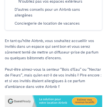
N’oubliez pas vos espaces extérieurs
Braga
Coimbra
D’autres conseils pour un Airbnb sans
Évora
Leiria
allergènes
Lisbonne
Madère
Conciergerie de location de vacances
Porto
Setúbal
Tomar
En tant qu’hôte Airbnb, vous souhaitez accueillir vos
invités dans un espace qui sent bon et vous serez
ROYAUME-UNI
sûrement tenté de mettre un diffuseur-prise de parfum
ou quelques bâtonnets d’encens.
Peut-être aimez-vous la senteur “Bois d’Eau” ou “Nectar
de Fleurs”, mais qu’en est-il de vos invités ? Pire encore :
et si vos invités étaient allergiques à ce parfum
d’ambiance dans votre Airbnb ?