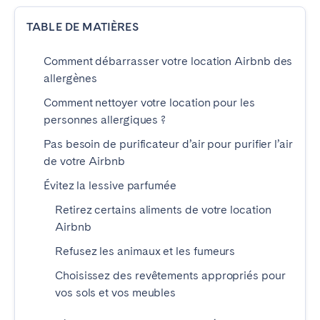
TABLE DE MATIÈRES
ESPAGNE
Comment débarrasser votre location Airbnb des
Barcelone
Madrid
allergènes
Saint-Sébastien
Comment nettoyer votre location pour les
personnes allergiques ?
FRANCE
Pas besoin de purificateur d’air pour purifier l’air
de votre Airbnb
Bassin d’Arcachon
Bordeaux
Évitez la lessive parfumée
Cannes
Lille
Retirez certains aliments de votre location
Lyon
Nice
Airbnb
Paris
Refusez les animaux et les fumeurs
Choisissez des revêtements appropriés pour
PORTUGAL
vos sols et vos meubles
Aveiro
Beja