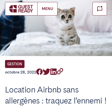
Make booking
MENU
Fermer
FR Select service of interest
Trouvez votre emplacement
ANGLETERRE
GESTION
Londres
octobre 28, 2022
BILBAO
Location Airbnb sans
allergènes : traquez l’ennemi !
ÉMIRATS ARABES UNIS
Dubaï