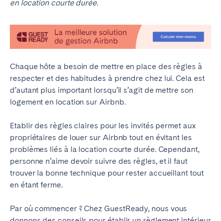
en location courte durée.
Braga
Coimbra
Évora
Leiria
Lisbonne
Madère
Porto
Setúbal
Chaque hôte a besoin de mettre en place des règles à
Tomar
respecter et des habitudes à prendre chez lui. Cela est
d’autant plus important lorsqu’il s’agit de mettre son
logement en location sur Airbnb.
ROYAUME-UNI
Etablir des règles claires pour les invités permet aux
propriétaires de louer sur Airbnb tout en évitant les
problèmes liés à la location courte durée. Cependant,
personne n’aime devoir suivre des règles, et il faut
trouver la bonne technique pour rester accueillant tout
en étant ferme.
Par où commencer ? Chez GuestReady, nous vous
donnons des conseils pour établir un règlement intérieur