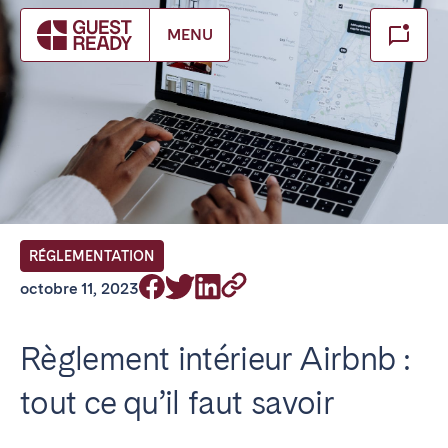
Make booking
MENU
Fermer
FR Select service of interest
Trouvez votre emplacement
ANGLETERRE
RÉGLEMENTATION
Londres
octobre 11, 2023
BILBAO
Règlement intérieur Airbnb :
tout ce qu’il faut savoir
ÉMIRATS ARABES UNIS
Dubaï