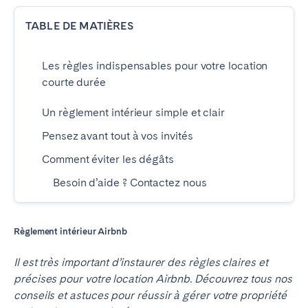
TABLE DE MATIÈRES
ESPAGNE
Barcelone
Madrid
Les règles indispensables pour votre location
courte durée
Saint-Sébastien
Un règlement intérieur simple et clair
FRANCE
Pensez avant tout à vos invités
Comment éviter les dégâts
Bassin d’Arcachon
Bordeaux
Cannes
Lille
Besoin d’aide ? Contactez nous
Lyon
Nice
Paris
Règlement intérieur Airbnb
Il est très important d’instaurer des règles claires et
PORTUGAL
précises pour votre location Airbnb. Découvrez tous nos
conseils et astuces pour réussir à gérer votre propriété
Aveiro
Beja