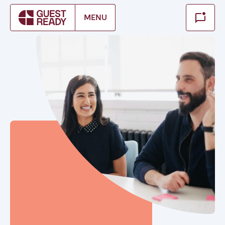
Make booking
MENU
Cerrar
ES Select service of interest
Encuentra tu ubicación
ESPAÑA
Alicante
Barcelona
Benidorm
Bilbao
Córdoba
Gran Canária
Granada
Madrid
Málaga
Mallorca
Marbella
Salamanca